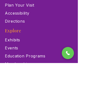
Plan Your Visit
Accessibility
Directions
Explore
Exhibits
Events
Education Programs
Memberships
Contact
900 Las Vegas Blvd N Las
Vegas, NV 89101
(702) 384-3466
dino@lvnhm.org