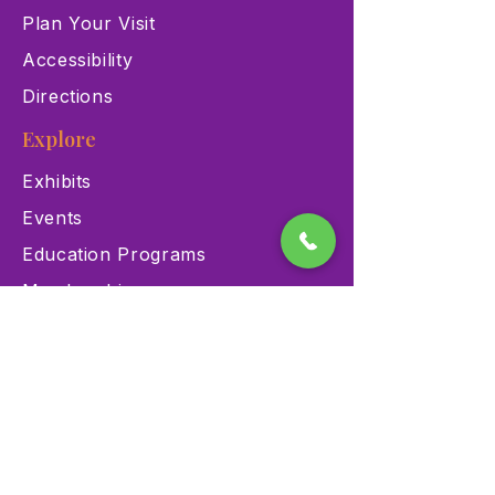
Plan Your Visit
Accessibility
Directions
Explore
Exhibits
Events
Education Programs
Memberships
Contact
900 Las Vegas Blvd N Las
Vegas, NV 89101
(702) 384-3466
dino@lvnhm.org