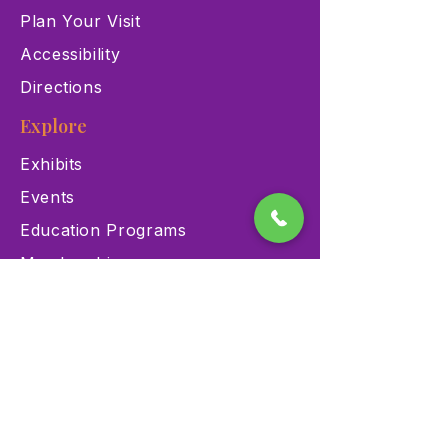
Plan Your Visit
Accessibility
Directions
Explore
Exhibits
Events
Education Programs
Memberships
Contact
900 Las Vegas Blvd N Las
Vegas, NV 89101
(702) 384-3466
dino@lvnhm.org