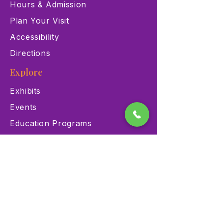
Hours & Admission
Plan Your Visit
Accessibility
Directions
Explore
Exhibits
Events
Education Programs
Memberships
Contact
900 Las Vegas Blvd N Las
Vegas, NV 89101
(702) 384-3466