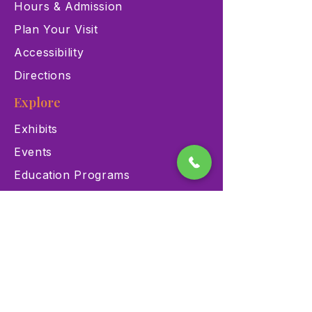
Hours & Admission
Plan Your Visit
Accessibility
Directions
Explore
Exhibits
Events
Education Programs
Memberships
Contact
900 Las Vegas Blvd N Las
Vegas, NV 89101
(702) 384-3466