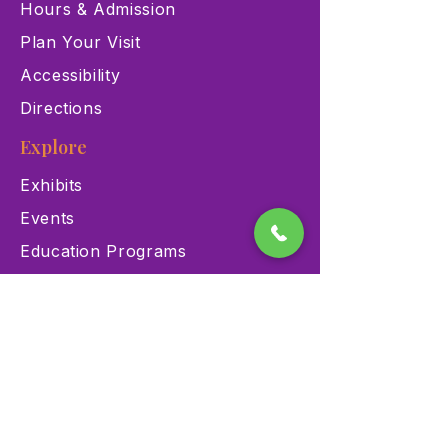
Hours & Admission
Plan Your Visit
Accessibility
Directions
Explore
Exhibits
Events
Education Programs
Memberships
Contact
900 Las Vegas Blvd N Las
Vegas, NV 89101
(702) 384-3466